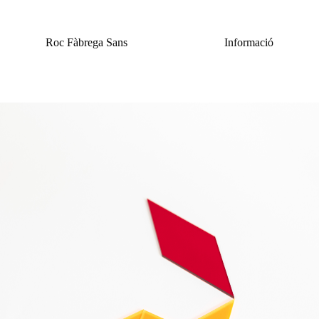
Vés
al
contingut
Roc Fàbrega Sans
Informació