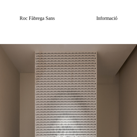
Vés
al
contingut
Roc Fàbrega Sans
Informació