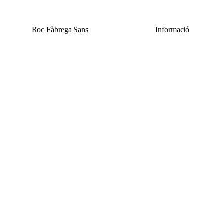
Vés
al
contingut
Roc Fàbrega Sans
Informació